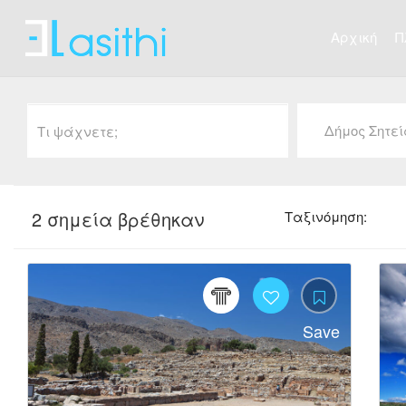
Αρχική
Π
Δήμος Σητε
2 σημεία βρέθηκαν
Ταξινόμηση:
7
Save
Likes