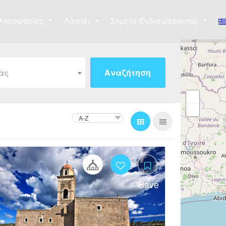
ληροφορίες
Λασίθι
Σημεία Ενδιαφέροντος
ίας
4
Save
Likes