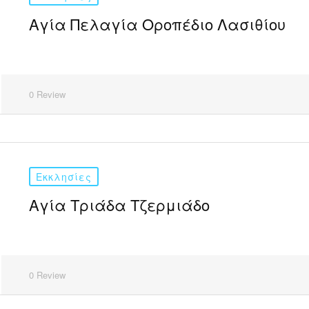
Αγία Πελαγία Οροπέδιο Λασιθίου
0 Review
Εκκλησίες
Αγία Τριάδα Τζερμιάδο
0 Review