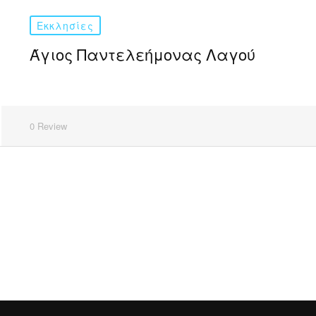
Εκκλησίες
Άγιος Παντελεήμονας Λαγού
0 Review