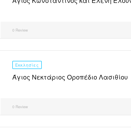
Άγιος Κωνσταντίνος και Ελένη Ελού
0 Review
Εκκλησίες
Άγιος Νεκτάριος Οροπέδιο Λασιθίου
0 Review