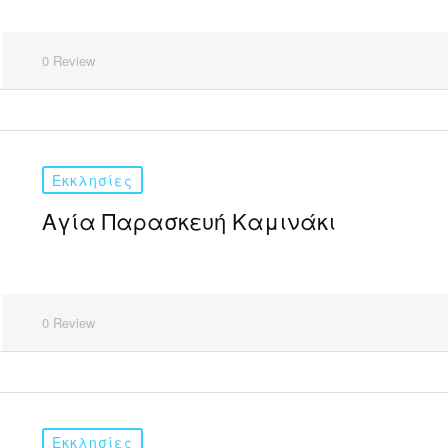
0 Review
Εκκλησίες
Αγία Παρασκευή Καμινάκι
0 Review
Εκκλησίες