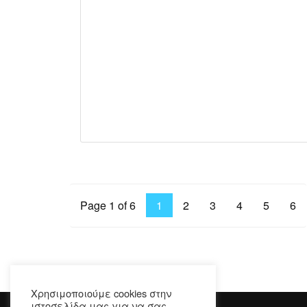
11
Save
Likes
Page 1 of 6
1
2
3
4
5
6
Χρησιμοποιούμε cookies στην
ιστοσελίδα μας για να σας