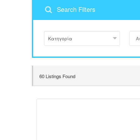
Search Filters
60
Listings Found
13
Save
Likes