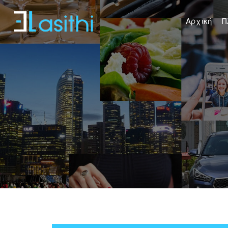
Αρχική
Π